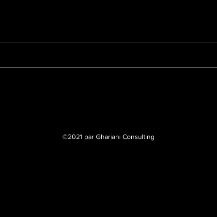
s disponible, veuillez nous contacter pour plus d'informations.
©2021 par Ghariani Consulting